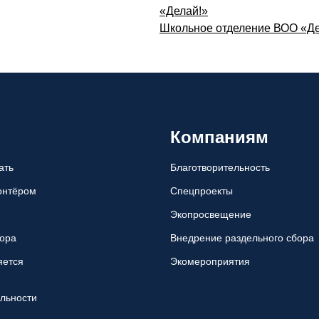
«Делай!»
Школьное отделение ВОО «Де
Компаниям
ать
Благотворительность
лонтёром
Спецпроекты
Экопросвещение
ора
Внедрение раздельного сбора
яется
Экомероприятия
ельности