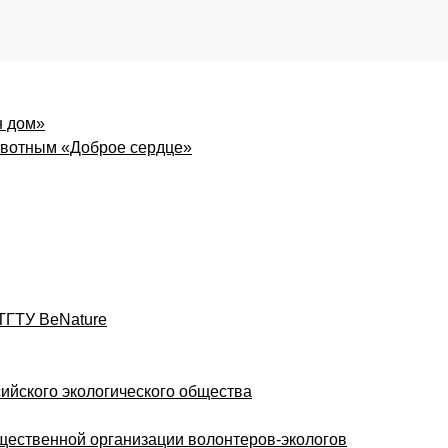
н дом»
вотным «Доброе сердце»
ТГТУ BeNature
ийского экологического общества
щественной организации волонтеров-экологов