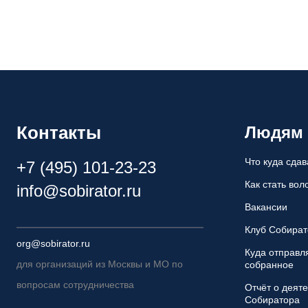
Контакты
Людям
Что куда сдав
+7 (495) 101-23-23
Как стать во
info@sobirator.ru
Вакансии
Клуб Собират
org@sobirator.ru
Куда отправл
для организаций из Москвы и МО по
собранное
вопросам сотрудничества
Отчёт о деят
Собиратора