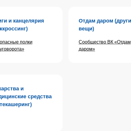
иги и канцелярия
Отдам даром (друг
ккроссинг)
вещи)
опасные полки
Сообщество ВК «Отдам
уговорота»
даром»
карства и
дицинские средства
птекашеринг)