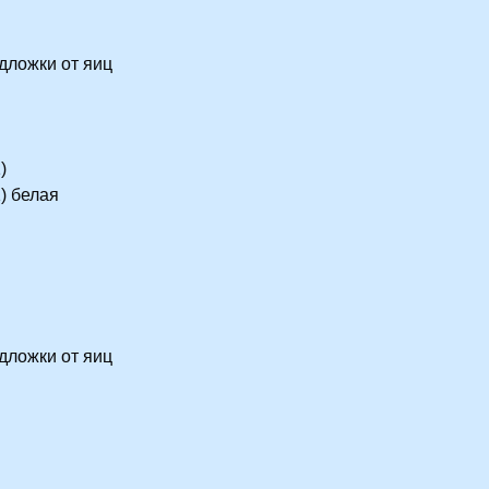
дложки от яиц
)
) белая
дложки от яиц