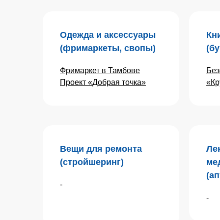
Одежда и аксессуары
Кн
(фримаркеты, свопы)
(бу
Фримаркет в Тамбове
Без
Проект «Добрая точка»
«Кр
Вещи для ремонта
Ле
(стройшеринг)
ме
(а
-
-