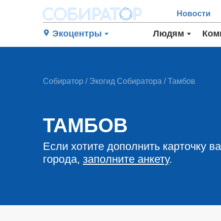
Новости
Экоцентры
Людям
Ком
Собиратор
/
Экогид Собиратора
/ Тамбов
ТАМБОВ
Если хотите дополнить карточку в
города,
заполните анкету
.