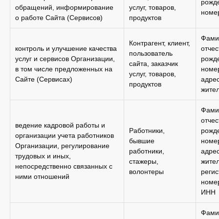
рожде
обращений, информирование
услуг, товаров,
номе
о работе Сайта (Сервисов)
продуктов
Фами
Контрагент, клиент,
контроль и улучшение качества
отчес
пользователь
услуг и сервисов Организации,
рожде
сайта, заказчик
в том числе предложенных на
номе
услуг, товаров,
Сайте (Сервисах)
адре
продуктов
жител
Фами
отчес
ведение кадровой работы и
Работники,
рожде
организации учета работников
бывшие
номе
Организации, регулирование
работники,
адре
трудовых и иных,
стажеры,
жител
непосредственно связанных с
волонтеры
регис
ними отношений
номер
ИНН
Фами