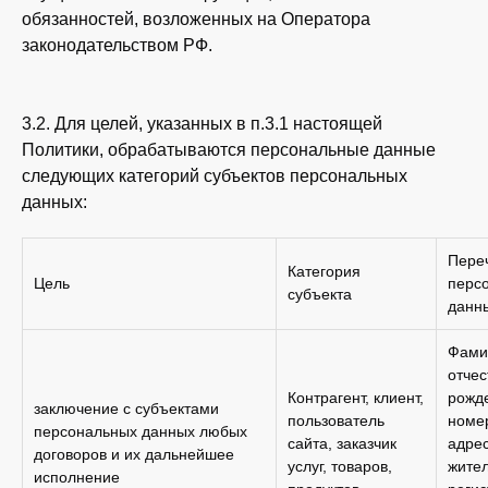
обязанностей, возложенных на Оператора
законодательством РФ.
3.2. Для целей, указанных в п.3.1 настоящей
Политики, обрабатываются персональные данные
следующих категорий субъектов персональных
данных:
Пере
Категория
Цель
перс
субъекта
данн
Фами
отчес
Контрагент, клиент,
рожде
заключение с субъектами
пользователь
номе
персональных данных любых
сайта, заказчик
адре
договоров и их дальнейшее
услуг, товаров,
жител
исполнение