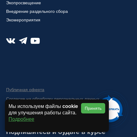
Экопросвещение
Внедрение раздельного сбора
Экомероприятия
Публичная оферта
Согласие на обработку персональных данных
Мы используем файлы
cookie
Политика конфиденциальности
Принять
для улучшения работы сайта.
Подробнее
Подпишитесь и будьте в курсе