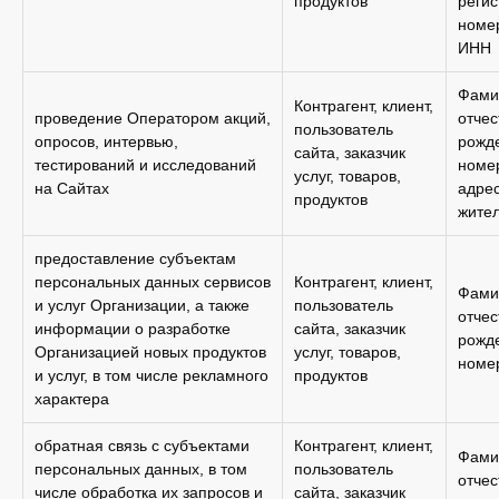
продуктов
регис
номер
ИНН
Фами
Контрагент, клиент,
проведение Оператором акций,
отчес
пользователь
опросов, интервью,
рожде
сайта, заказчик
тестирований и исследований
номе
услуг, товаров,
на Сайтах
адре
продуктов
жител
предоставление субъектам
персональных данных сервисов
Контрагент, клиент,
Фами
и услуг Организации, а также
пользователь
отчес
информации о разработке
сайта, заказчик
рожде
Организацией новых продуктов
услуг, товаров,
номе
и услуг, в том числе рекламного
продуктов
характера
обратная связь с субъектами
Контрагент, клиент,
Фами
персональных данных, в том
пользователь
отчес
числе обработка их запросов и
сайта, заказчик