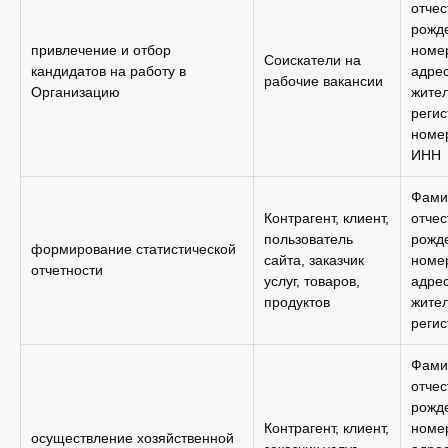
отчес
рожде
привлечение и отбор
номе
Соискатели на
кандидатов на работу в
адре
рабочие вакансии
Организацию
жител
регис
номер
ИНН
Фами
Контрагент, клиент,
отчес
пользователь
рожде
формирование статистической
сайта, заказчик
номе
отчетности
услуг, товаров,
адре
продуктов
жител
реги
Фами
отчес
рожде
Контрагент, клиент,
номе
осуществление хозяйственной