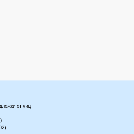
дложки от яиц
)
02)