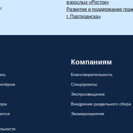
взрослых «Росток»
и
Развитие и поддержание гра
г. Партизанска»
Компаниям
ать
Благотворительность
лонтёром
Спецпроекты
Экопросвещение
ора
Внедрение раздельного сбора
яется
Экомероприятия
ельности