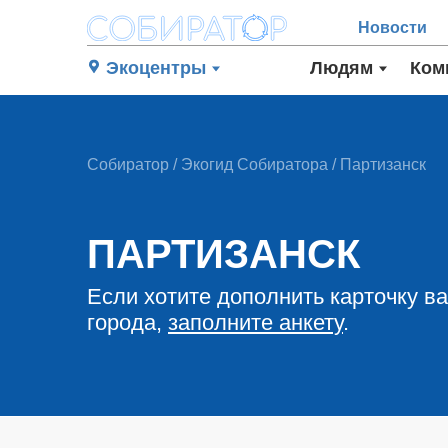
Новости
Экоцентры
Людям
Ком
Собиратор
/
Экогид Собиратора
/ Партизанск
ПАРТИЗАНСК
Если хотите дополнить карточку в
города,
заполните анкету
.