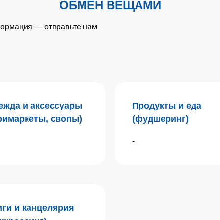
ОБМЕН ВЕЩАМИ
нформация —
отправьте нам
ежда и аксессуары
Продукты и еда
римаркеты, свопы)
(фудшеринг)
-
иги и канцелярия