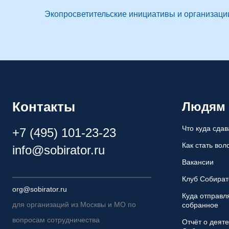
Экопросветительские инициативы и организаци
Контакты
Людям
Что куда сдав
+7 (495) 101-23-23
Как стать во
info@sobirator.ru
Вакансии
Клуб Собират
org@sobirator.ru
Куда отправл
для организаций из Москвы и МО по
собранное
вопросам сотрудничества
Отчёт о деят