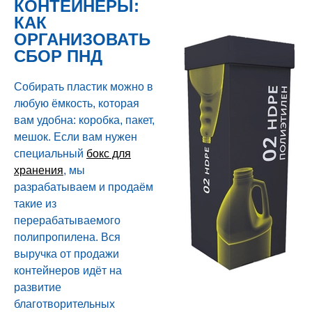
КОНТЕЙНЕРЫ:
КАК
ОРГАНИЗОВАТЬ
СБОР ПНД
Собирать пластик можно в
любую ёмкость, которая
вам удобна: коробка, пакет,
мешок. Если вам нужен
специальный
бокс для
хранения
, мы
разрабатываем и продаём
такие из
перерабатываемого
полипропилена. Вся
выручка от продажи
контейнеров идёт на
развитие
благотворительных